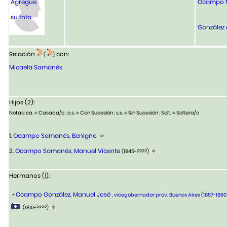
Agregue
Ocampo N
su foto
González 
Relación
con:
(
)
Micaela Samanés
Hijos (2):
Notas: ca. = Casada/o ; c.s. = Con Sucesión ; s.s. = Sin Sucesión ; Solt. = Soltera/o
1.
Ocampo Samanés, Benigno
2.
Ocampo Samanés, Manuel Vicente
(1845-????)
Hermanos (1):
•
Ocampo González, Manuel José
, vicegobernador prov. Buenos Aires (1857-1860
(1810-????)