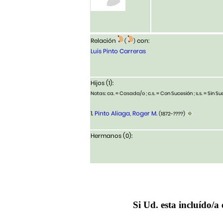
Relación
con:
(
)
Luis Pinto Carreras
Hijos (1):
Notas: ca. = Casada/o ; c.s. = Con Sucesión ; s.s. = Sin Suc
1.
Pinto Aliaga, Roger M.
(1872-????)
Hermanos (0):
Si Ud. esta incluído/a 