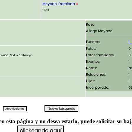
Moyano, Damiana
• Fall.
Rosa
Aliaga Moyano
Fuentes:
Fotos:
Fotos familiares:
esión ; Solt. = Soltera/o
Eventos:
1
Notas:
N
Relaciones:
1
Hijos:
1
Incorporado:
0
en esta página y no desea estarlo, puede solicitar su ba