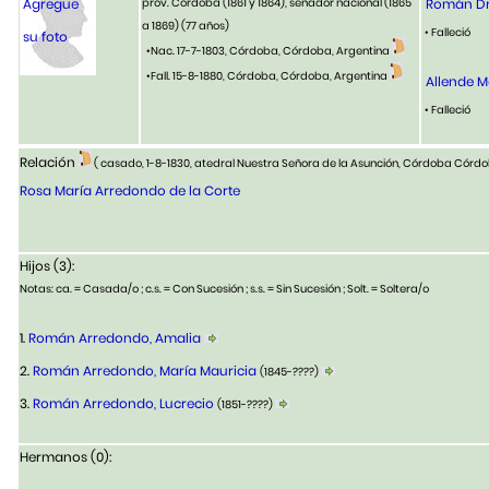
Agregue
prov. Córdoba (1861 y 1864), senador nacional (1865
Román Dr
a 1869)
(77 años)
• Falleció
su foto
•Nac. 17-7-1803, Córdoba, Córdoba, Argentina
•Fall. 15-8-1880, Córdoba, Córdoba, Argentina
Allende M
• Falleció
Relación
( casado, 1-8-1830, atedral Nuestra Señora de la Asunción, Córdoba Córd
Rosa María Arredondo de la Corte
Hijos (3):
Notas: ca. = Casada/o ; c.s. = Con Sucesión ; s.s. = Sin Sucesión ; Solt. = Soltera/o
1.
Román Arredondo, Amalia
2.
Román Arredondo, María Mauricia
(1845-????)
3.
Román Arredondo, Lucrecio
(1851-????)
Hermanos (0):