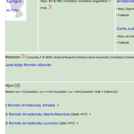
Agregue
Arredondo
•Nac. 30-8-1812, Córdoba, Córdoba, Argentina
•Fall. ,
• Nac. (apro
su foto
• Falleció
Corte Juá
• Nac. en Sa
• Falleció
Relación
( casado, 1-8-1830, atedral Nuestra Señora de la Asunción, Córdoba Córd
José Alejo Román Allende
Hijos (3):
Notas: ca. = Casada/o ; c.s. = Con Sucesión ; s.s. = Sin Sucesión ; Solt. = Soltera/o
1.
Román Arredondo, Amalia
2.
Román Arredondo, María Mauricia
(1845-????)
3.
Román Arredondo, Lucrecio
(1851-????)