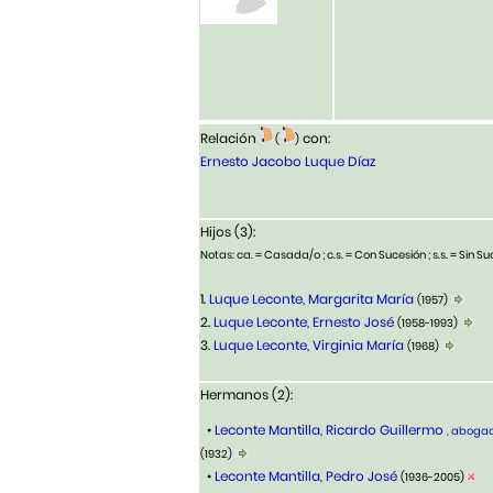
Relación
con:
(
)
Ernesto Jacobo Luque Díaz
Hijos (3):
Notas: ca. = Casada/o ; c.s. = Con Sucesión ; s.s. = Sin Suc
1.
Luque Leconte, Margarita María
(1957)
2.
Luque Leconte, Ernesto José
(1958-1993)
3.
Luque Leconte, Virginia María
(1968)
Hermanos (2):
•
Leconte Mantilla, Ricardo Guillermo
, abogad
(1932)
•
Leconte Mantilla, Pedro José
(1936-2005)