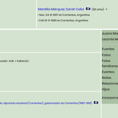
Mantilla Márquez, Sarah Celia
(83 años)
• Nac. 24-8-1907 en Corrientes, Argentina
• Fall. 10-9-1990 en Corrientes, Argentina
Juana Ma
Leconte Ma
Fuentes:
Fotos:
Fotos
esión ; Solt. = Soltera/o
familiares:
Eventos:
Notas:
Relaciones
Hijos:
Incorpora
o, diputado nacional (Corrientes), gobernador de Corrientes (1987-1991)