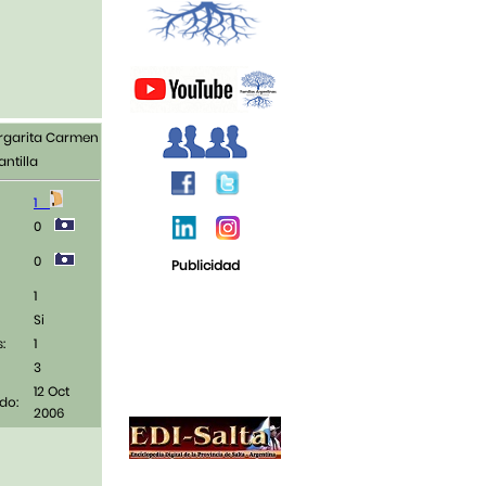
rgarita Carmen
ntilla
1
0
0
Publicidad
1
Si
:
1
3
12 Oct
do:
2006