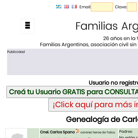
Email:
Clave:
26 años en la
Familias Argentinas, asociación civil sin
Publicidad
Usuario no regist
Genealogía de Car
Padres:
Cnel. Carlos Spano
coronel, heroe de Talca,
No están r