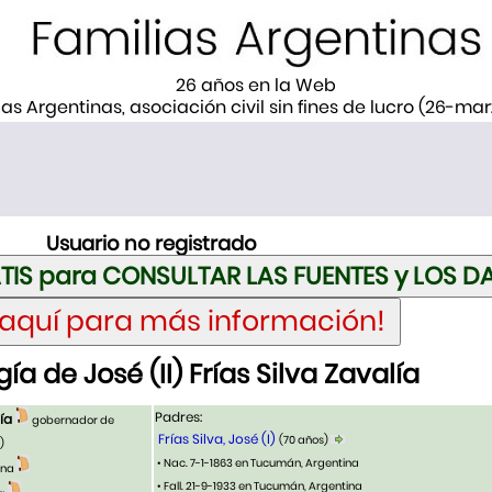
26 años en la Web
ias Argentinas, asociación civil sin fines de lucro (26-ma
Usuario no registrado
a de José (II) Frías Silva Zavalía
Padres:
lía
gobernador de
Frías Silva, José (I)
(70 años)
)
• Nac. 7-1-1863 en Tucumán, Argentina
ina
• Fall. 21-9-1933 en Tucumán, Argentina