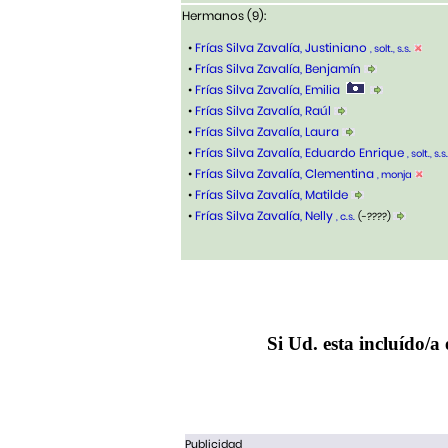
Hermanos (9):
•
Frías Silva Zavalía, Justiniano
, solt., s.s.
•
Frías Silva Zavalía, Benjamín
•
Frías Silva Zavalía, Emilia
•
Frías Silva Zavalía, Raúl
•
Frías Silva Zavalía, Laura
•
Frías Silva Zavalía, Eduardo Enrique
, solt., s.s.
•
Frías Silva Zavalía, Clementina
, monja
•
Frías Silva Zavalía, Matilde
•
Frías Silva Zavalía, Nelly
, c.s.
(-????)
Si Ud. esta incluído/a 
Publicidad