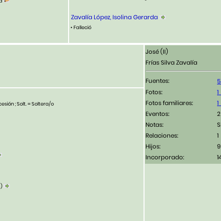
na
Zavalía López, Isolina Gerarda
• Falleció
José (II)
Frías Silva Zavalía
Fuentes:
Fotos:
Fotos familiares:
esión ; Solt. = Soltera/o
Eventos:
2
Notas:
S
Relaciones:
1
Hijos:
9
Incorporado:
1
3)