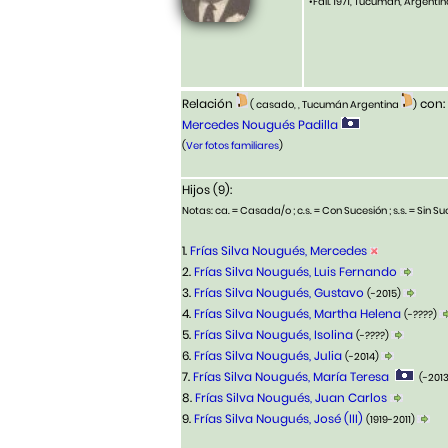
•Fall. 1971, Tucumán, Argenti
Relación
con:
( casado, , Tucumán Argentina
)
Mercedes Nougués Padilla
(
Ver fotos familiares
)
Hijos (9):
Notas: ca. = Casada/o ; c.s. = Con Sucesión ; s.s. = Sin Suc
1.
Frías Silva Nougués, Mercedes
2.
Frías Silva Nougués, Luis Fernando
3.
Frías Silva Nougués, Gustavo
(-2015)
4.
Frías Silva Nougués, Martha Helena
(-????)
5.
Frías Silva Nougués, Isolina
(-????)
6.
Frías Silva Nougués, Julia
(-2014)
7.
Frías Silva Nougués, María Teresa
(-201
8.
Frías Silva Nougués, Juan Carlos
9.
Frías Silva Nougués, José (III)
(1919-2011)