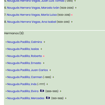
5.
Nouguès Herrera Vegas, Juan Luis Tomás
(-2013)
6.
Nougués Herrera Vegas, Marcelo Iván
(1928-2006)
7.
Nouguès Herrera Vegas, María Luisa
(1930-2018)
8.
Nougués Herrera Vegas, Ana Isabel
(1939-2019)
Hermanos (9):
•
Nougués Padilla, Celmira
•
Nougués Padilla, Isaías
•
Nougués Padilla, Roberto
•
Nougués Padilla, Ernesto
•
Nougués Padilla, Juan Carlos
•
Nougués Padilla, Carmen
(-1995)
•
Nougués Padilla, Inés
(-????)
•
Nougués Padilla, Elvira
(1899-1995)
•
Nougués Padilla, Mercedes
(1901-1968)