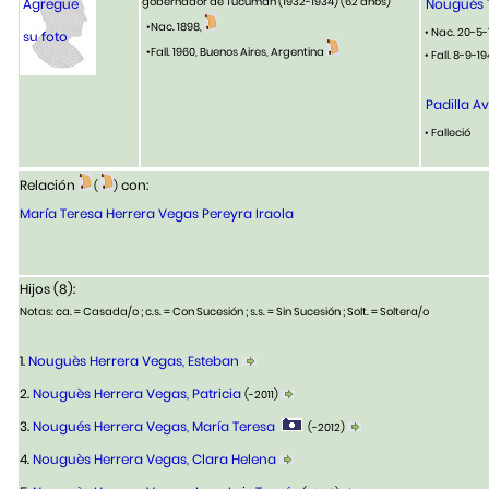
gobernador de Tucumán (1932-1934)
(62 años)
Agregue
Nougués T
•Nac. 1898,
• Nac. 20-5
su foto
•Fall. 1960, Buenos Aires, Argentina
• Fall. 8-9-19
Padilla Avi
• Falleció
Relación
con:
(
)
María Teresa Herrera Vegas Pereyra Iraola
Hijos (8):
Notas: ca. = Casada/o ; c.s. = Con Sucesión ; s.s. = Sin Sucesión ; Solt. = Soltera/o
1.
Nouguès Herrera Vegas, Esteban
2.
Nouguès Herrera Vegas, Patricia
(-2011)
3.
Nougués Herrera Vegas, María Teresa
(-2012)
4.
Nouguès Herrera Vegas, Clara Helena