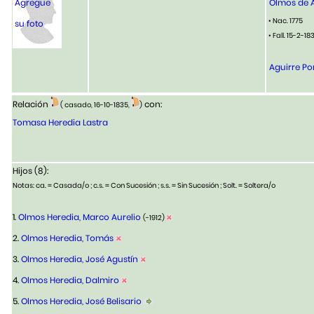
Agregue
Olmos de A
• Nac. 1775
su foto
• Fall. 15-2-183
Aguirre Po
Relación
con:
( casado, 16-10-1835,
)
Tomasa Heredia Lastra
Hijos (8):
Notas: ca. = Casada/o ; c.s. = Con Sucesión ; s.s. = Sin Sucesión ; Solt. = Soltera/o
1.
Olmos Heredia, Marco Aurelio
(-1912)
2.
Olmos Heredia, Tomás
3.
Olmos Heredia, José Agustín
4.
Olmos Heredia, Dalmiro
5.
Olmos Heredia, José Belisario