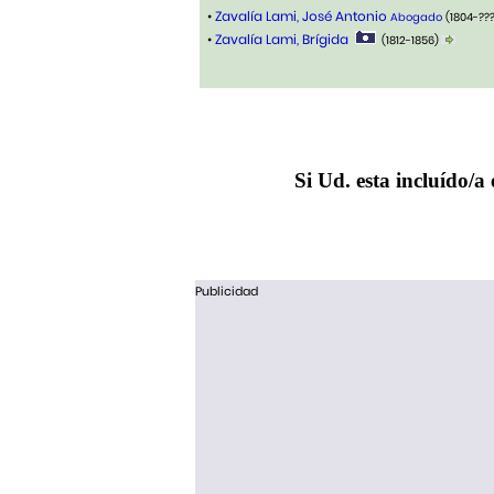
•
Zavalía Lami, José Antonio
Abogado
(1804-??
•
Zavalía Lami, Brígida
(1812-1856)
Si Ud. esta incluído/a 
Publicidad