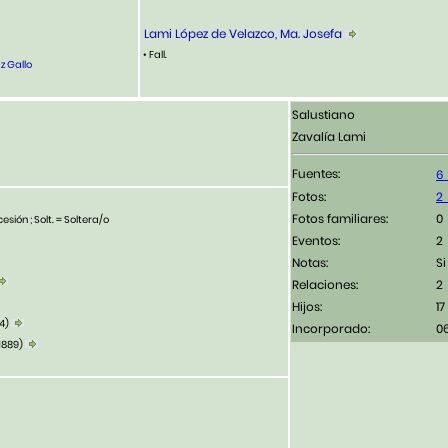
Lami López de Velazco, Ma. Josefa
• Fall.
z Gallo
Salustiano
Zavalía Lami
Fuentes:
Fotos:
Fotos familiares:
esión ; Solt. = Soltera/o
Eventos:
2
Notas:
Si
Relaciones:
2
Hijos:
17
14)
Incorporado:
0
1889)