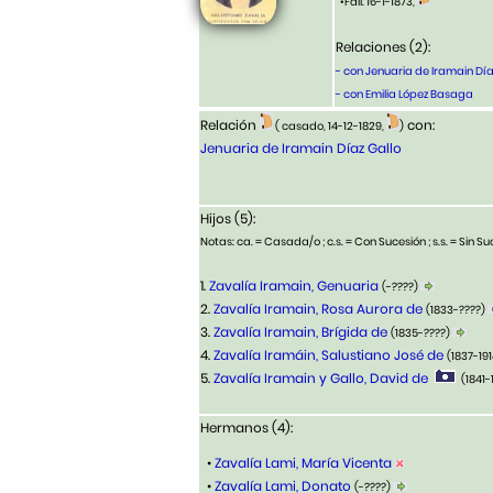
•Fall. 16-1-1873,
Relaciones (2):
- con Jenuaria de Iramain Día
- con Emilia López Basaga
Relación
con:
( casado, 14-12-1829,
)
Jenuaria de Iramain Díaz Gallo
Hijos (5):
Notas: ca. = Casada/o ; c.s. = Con Sucesión ; s.s. = Sin Suc
1.
Zavalía Iramain, Genuaria
(-????)
2.
Zavalía Iramain, Rosa Aurora de
(1833-????)
3.
Zavalía Iramain, Brígida de
(1835-????)
4.
Zavalía Iramáin, Salustiano José de
(1837-19
5.
Zavalía Iramain y Gallo, David de
(1841-
Hermanos (4):
•
Zavalía Lami, María Vicenta
•
Zavalía Lami, Donato
(-????)