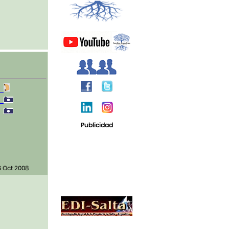
6
2
0
Publicidad
6 Oct 2008