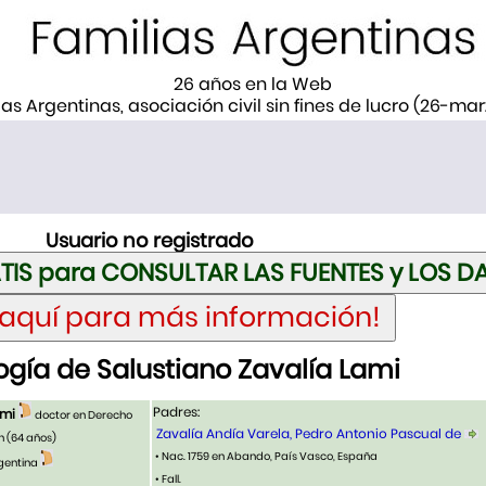
26 años en la Web
ias Argentinas, asociación civil sin fines de lucro (26-ma
Usuario no registrado
gía de Salustiano Zavalía Lami
Padres:
ami
doctor en Derecho
Zavalía Andía Varela, Pedro Antonio Pascual de
n
(64 años)
• Nac. 1759 en Abando, País Vasco, España
gentina
• Fall.