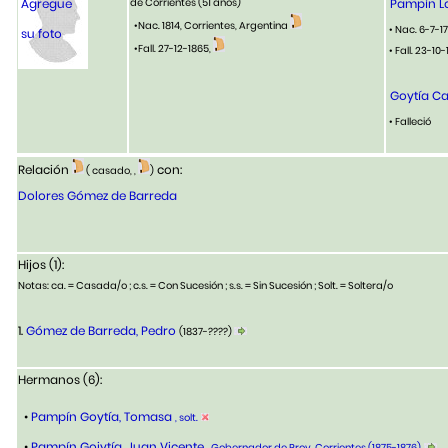
Agregue
de Corrientes
(51 años)
Pampín La
•Nac. 1814, Corrientes, Argentina
• Nac. 6-7-1
su foto
•Fall. 27-12-1865,
• Fall. 23-10
Goytía Ca
• Falleció
Relación
con:
( casado, ,
)
Dolores Gómez de Barreda
Hijos (1):
Notas: ca. = Casada/o ; c.s. = Con Sucesión ; s.s. = Sin Sucesión ; Solt. = Soltera/o
1.
Gómez de Barreda, Pedro
(1837-????)
Hermanos (6):
•
Pampín Goytía, Tomasa
, solt.
•
Pampín Goiytía, Juan Vicente
, Gobernador de Prov. Corrientes (1875-1876)