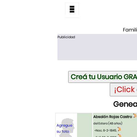
Famil
Publicidad
Geneal
Absalón Rojas Castro
del Estero
(48 años)
Agregue
•Nac. 6-2-1845,
su foto