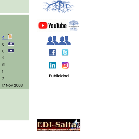
4
0
0
2
Si
1
Publicidad
7
17 Nov 2008