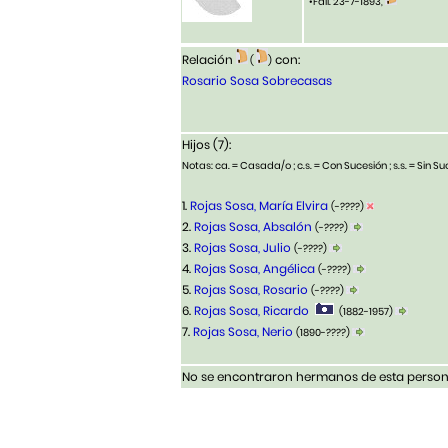
•Fall. 23-7-1893,
Relación
con:
(
)
Rosario Sosa Sobrecasas
Hijos (7):
Notas: ca. = Casada/o ; c.s. = Con Sucesión ; s.s. = Sin Suc
1.
Rojas Sosa, María Elvira
(-????)
2.
Rojas Sosa, Absalón
(-????)
3.
Rojas Sosa, Julio
(-????)
4.
Rojas Sosa, Angélica
(-????)
5.
Rojas Sosa, Rosario
(-????)
6.
Rojas Sosa, Ricardo
(1882-1957)
7.
Rojas Sosa, Nerio
(1890-????)
No se encontraron hermanos de esta persona