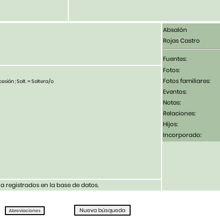
Absalón
Rojas Castro
Fuentes:
Fotos:
Fotos familiares:
esión ; Solt. = Soltera/o
Eventos:
Notas:
Relaciones:
Hijos:
Incorporado:
 registrados en la base de datos.