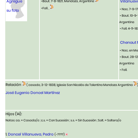
Agregue
Villanueva
•Baut. 7-8-1821, Mendoza, Argentina
•Fall. ,
• Nac. 7-9-1
su foto
• Baut. 10-9
Argentina
• Fall. 4-11
Chenaut 
• Nac. en M
• Baut. 28-1
Argentina
• Fall.
Relación
( casado, 3-12-1838, Iglesia San Nicolás de Tolentino Mendoza Argentina
José Eugenio Doncel Martínez
Hijos (14):
Notas: ca. = Casada/o ; c.s. = Con Sucesión ; s.s. = Sin Sucesión ; Solt. = Soltera/o
1.
Doncel Villanueva, Pedro
(-????)