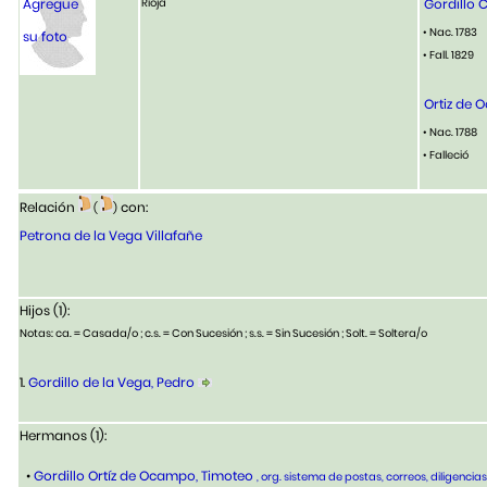
Agregue
Rioja
Gordillo 
• Nac. 1783
su foto
• Fall. 1829
Ortiz de 
• Nac. 1788
• Falleció
Relación
con:
(
)
Petrona de la Vega Villafañe
Hijos (1):
Notas: ca. = Casada/o ; c.s. = Con Sucesión ; s.s. = Sin Sucesión ; Solt. = Soltera/o
1.
Gordillo de la Vega, Pedro
Hermanos (1):
•
Gordillo Ortíz de Ocampo, Timoteo
, org. sistema de postas, correos, diligencia