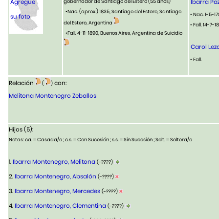
Agregue
gobernador de Santiago del Estero
(55 años)
Ibarra Pa
•Nac. (aprox.) 1835, Santiago del Estero, Santiago
• Nac. 1-5-1
su foto
del Estero, Argentina
• Fall. 14-7-1
•Fall. 4-11-1890, Buenos Aires, Argentina de Suicidio
Carol Lez
• Fall.
Relación
con:
(
)
Melitona Montenegro Zeballos
Hijos (5):
Notas: ca. = Casada/o ; c.s. = Con Sucesión ; s.s. = Sin Sucesión ; Solt. = Soltera/o
1.
Ibarra Montenegro, Melitona
(-????)
2.
Ibarra Montenegro, Absalón
(-????)
3.
Ibarra Montenegro, Mercedes
(-????)
4.
Ibarra Montenegro, Clementina
(-????)