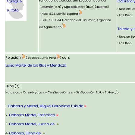
Fundador de Córdoba (1573), gobernador del
Agregue
Cabrera y
Tucumán (1571) y Sgo. del Estero (1572)
(46 años)
• Nac. en Se
su foto
•Nac. 1528, Sevilla, España
• Fall. 1548
•Fall. 17-8-1574, Córdoba del Tucumán, Argentina
de Agarrotado
Toledo y 
• Nac. en Se
• Fall. 1555
Relación
con:
( casado, , Lima Perú
)
Luisa Martel de los Ríos y Mendoza
Hijos (7):
Notas: ca. = Casada/o ; c.s. = Con Sucesión ; s.s. = Sin Sucesión ; Solt. = Soltera/o
1.
Cabrera y Martel, Miguel Geronimo Luis de
2.
Cabrera Martel, Francisca
3.
Cabrera Martel, Juana de
4.
Cabrera, Elena de