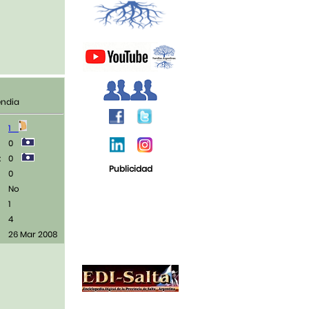
ndia
1
0
:
0
Publicidad
0
No
1
4
26 Mar 2008