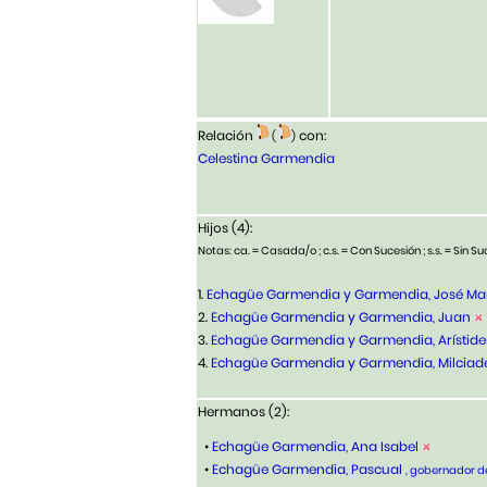
Relación
con:
(
)
Celestina Garmendia
Hijos (4):
Notas: ca. = Casada/o ; c.s. = Con Sucesión ; s.s. = Sin Suc
1.
Echagüe Garmendia y Garmendia, José Ma
2.
Echagüe Garmendia y Garmendia, Juan
3.
Echagüe Garmendia y Garmendia, Arístide
4.
Echagüe Garmendia y Garmendia, Milciad
Hermanos (2):
•
Echagüe Garmendia, Ana Isabel
•
Echagüe Garmendia, Pascual
, gobernador de