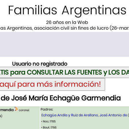
26 años en la Web
ias Argentinas, asociación civil sin fines de lucro (26-ma
Usuario no registrado
 de José María Echagüe Garmendia
Padres:
rmendia
coronel
Echagüe Andía y Ruiz de Arellano, José Antonio de
4)
• Nac. 1765
• Baut. 1766