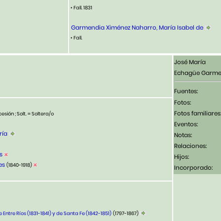
• Fall. 1831
Garmendia Ximénez Naharro, María Isabel de
• Fall.
José María
Echagüe Garme
Fuentes:
Fotos:
Fotos familiares
esión ; Solt. = Soltera/o
Eventos:
ría
Notas:
Relaciones:
s
Hijos:
es
(1840-1918)
Incorporado:
 Entre Ríos (1831-1841) y de Santa Fe (1842-1851)
(1797-1867)