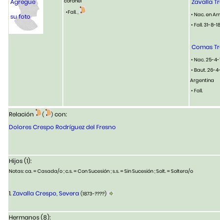
coronel
Agregue
Zavalla T
•Fall. ,
• Nac. en Ar
su foto
• Fall. 31-8-
Comas Tro
• Nac. 25-4-
• Baut. 26-4
Argentina
• Fall.
Relación
con:
(
)
Dolores Crespo Rodríguez del Fresno
Hijos (1):
Notas: ca. = Casada/o ; c.s. = Con Sucesión ; s.s. = Sin Sucesión ; Solt. = Soltera/o
1.
Zavalla Crespo, Severa
(1873-????)
Hermanos (8):