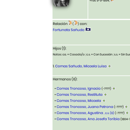
•Fall. 5-5-1894,
Relación
con:
(
)
Fortunata Sañudo
Hijos (1):
Notas: ca. = Casada/o ; c.s. = Con Sucesión ; s.s. = Sin Suc
1.
Comas Sañudo, Micaela Luisa
Hermanos (6):
•
Comas Troncoso, Ignacio
(-????)
•
Comas Troncoso, Restituta
•
Comas Troncoso, Micaela
•
Comas Troncoso, Juana Petrona
(-????)
•
Comas Troncoso, Agustina
, c.s. (6)
(-????)
•
Comas Troncoso, Ana Josefa Toribia
(1804-