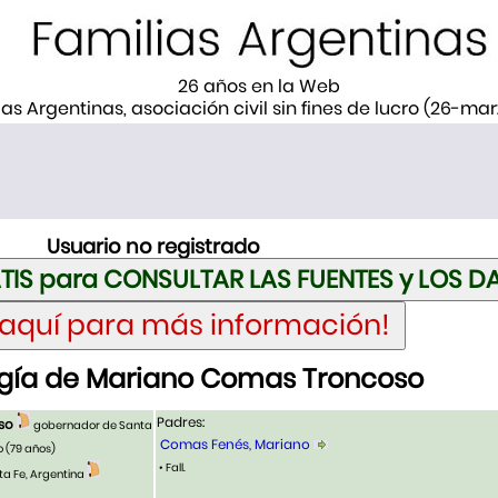
26 años en la Web
ias Argentinas, asociación civil sin fines de lucro (26-ma
Usuario no registrado
gía de Mariano Comas Troncoso
Padres:
so
gobernador de Santa
Comas Fenés, Mariano
o
(79 años)
• Fall.
ta Fe, Argentina