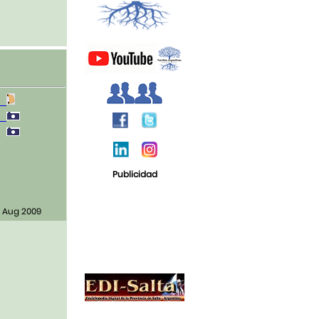
2
2
0
Publicidad
9 Aug 2009