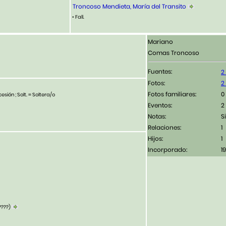
Troncoso Mendieta, María del Transito
• Fall.
Mariano
Comas Troncoso
Fuentes:
Fotos:
Fotos familiares:
esión ; Solt. = Soltera/o
Eventos:
2
Notas:
Si
Relaciones:
1
Hijos:
1
Incorporado:
1
????)