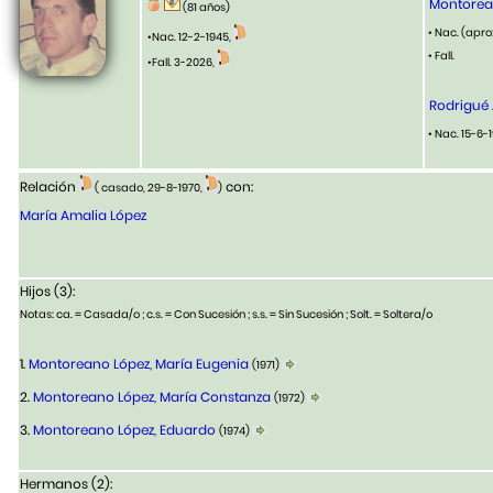
Montorean
(81 años)
• Nac. (apro
•Nac. 12-2-1945,
• Fall.
•Fall. 3-2026,
Rodrigué 
• Nac. 15-6-
Relación
con:
( casado, 29-8-1970,
)
María Amalia López
Hijos (3):
Notas: ca. = Casada/o ; c.s. = Con Sucesión ; s.s. = Sin Sucesión ; Solt. = Soltera/o
1.
Montoreano López, María Eugenia
(1971)
2.
Montoreano López, María Constanza
(1972)
3.
Montoreano López, Eduardo
(1974)
Hermanos (2):