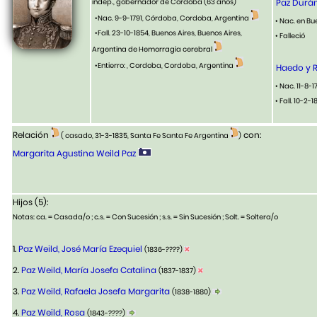
indep., gobernador de Córdoba
(63 años)
Paz Durán
•Nac. 9-9-1791, Córdoba, Cordoba, Argentina
• Nac. en Bu
•Fall. 23-10-1854, Buenos Aires, Buenos Aires,
• Falleció
Argentina de Hemorragia cerebral
•Entierro: , Cordoba, Cordoba, Argentina
Haedo y R
• Nac. 11-8-
• Fall. 10-2-
Relación
con:
( casado, 31-3-1835, Santa Fe Santa Fe Argentina
)
Margarita Agustina Weild Paz
Hijos (5):
Notas: ca. = Casada/o ; c.s. = Con Sucesión ; s.s. = Sin Sucesión ; Solt. = Soltera/o
1.
Paz Weild, José María Ezequiel
(1836-????)
2.
Paz Weild, María Josefa Catalina
(1837-1837)
3.
Paz Weild, Rafaela Josefa Margarita
(1838-1880)
4.
Paz Weild, Rosa
(1843-????)