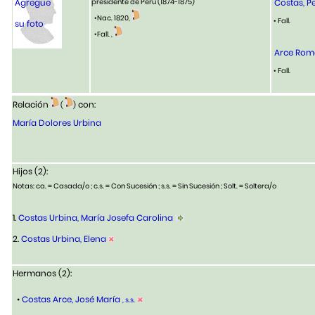
Agregue
presidente de Peru (1874-1875)
Costas, P
•Nac. 1820,
• Fall.
su foto
•Fall. ,
Arce Rome
• Fall.
Relación
con:
(
)
María Dolores Urbina
Hijos (2):
Notas: ca. = Casada/o ; c.s. = Con Sucesión ; s.s. = Sin Sucesión ; Solt. = Soltera/o
1.
Costas Urbina, María Josefa Carolina
2.
Costas Urbina, Elena
Hermanos (2):
•
Costas Arce, José María
, s.s.