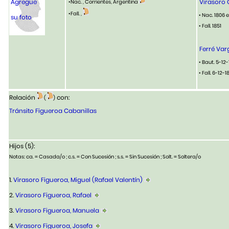
Agregue
Virasoro 
•Nac. , Corrientes, Argentina
•Fall. ,
• Nac. 1806 
su foto
• Fall. 1851
Ferré Var
• Baut. 5-12-
• Fall. 6-12-1
Relación
con:
(
)
Tránsito Figueroa Cabanillas
Hijos (5):
Notas: ca. = Casada/o ; c.s. = Con Sucesión ; s.s. = Sin Sucesión ; Solt. = Soltera/o
1.
Virasoro Figueroa, Miguel (Rafael Valentín)
2.
Virasoro Figueroa, Rafael
3.
Virasoro Figueroa, Manuela
4.
Virasoro Figueroa, Josefa