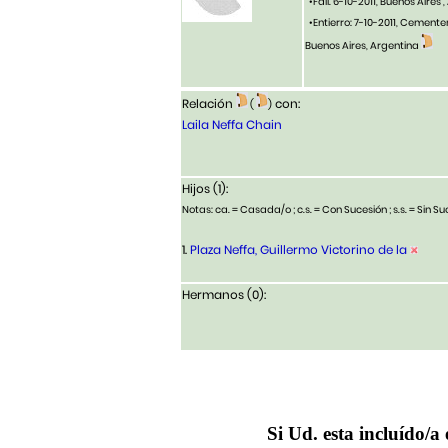
•Fall. 6-10-2011, Buenos Aires 
•Entierro: 7-10-2011, Cementeri
Buenos Aires, Argentina
Relación
con:
(
)
Laila Neffa Chain
Hijos (1):
Notas: ca. = Casada/o ; c.s. = Con Sucesión ; s.s. = Sin Suc
1.
Plaza Neffa, Guillermo Victorino de la
Hermanos (0):
Si Ud. esta incluído/a 