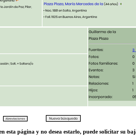
, Argentina
Plaza Plaza, María Mercedes de la
(44 años)
o Jardín de Paz, Pilar,
• Nac. 1881 en Salta, Argentina
• Fall. 1925 en Buenos Aires, Argentina
Guillermo de la
Plaza Plaza
Fuentes:
Fotos:
Fotos familiares:
esión ; Solt. = Soltera/o
Eventos:
3
Notas:
Si
Relaciones:
1
Hijos:
1
Incorporado:
0
en esta página y no desea estarlo, puede solicitar su ba