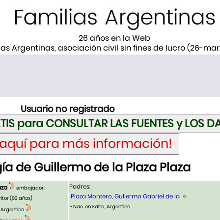
26 años en la Web
ias Argentinas, asociación civil sin fines de lucro (26-ma
Usuario no registrado
a de Guillermo de la Plaza Plaza
Padres:
aza
embajador,
Plaza Montero, Gullermo Gabriel de la
itor
(93 años)
• Nac. en Salta, Argentina
, Argentina