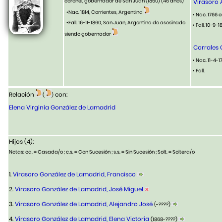
coronel, gobernador de San Juan (1860)
(46 años)
Virasoro 
•Nac. 1814, Corrientes, Argentina
• Nac. 1766 
•Fall. 16-11-1860, San Juan, Argentina de asesinado
• Fall. 10-9-
siendo gobernador
Corrales 
• Nac. 11-4-1
• Fall.
Relación
con:
(
)
Elena Virginia González de Lamadrid
Hijos (4):
Notas: ca. = Casada/o ; c.s. = Con Sucesión ; s.s. = Sin Sucesión ; Solt. = Soltera/o
1.
Virasoro González de Lamadrid, Francisco
2.
Virasoro González de Lamadrid, José Miguel
3.
Virasoro González de Lamadrid, Alejandro José
(-????)
4.
Virasoro González de Lamadrid, Elena Victoria
(1868-????)