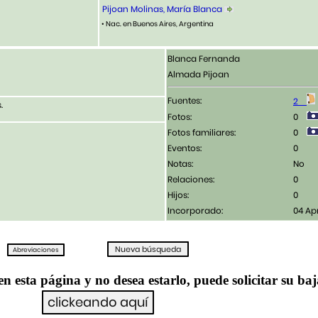
Pijoan Molinas, María Blanca
• Nac. en Buenos Aires, Argentina
Blanca Fernanda
Almada Pijoan
Fuentes:
2
.
Fotos:
0
Fotos familiares:
0
Eventos:
0
Notas:
No
Relaciones:
0
Hijos:
0
Incorporado:
04 Ap
en esta página y no desea estarlo, puede solicitar su ba