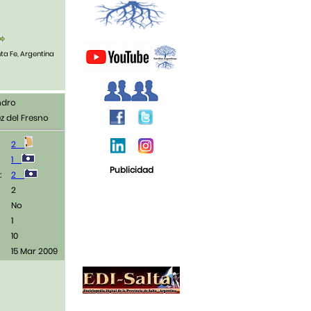
nta Fe, Argentina
ndro
z del Fresno
2
1
Publicidad
:
2
2
No
1
10
15 Mar 2009