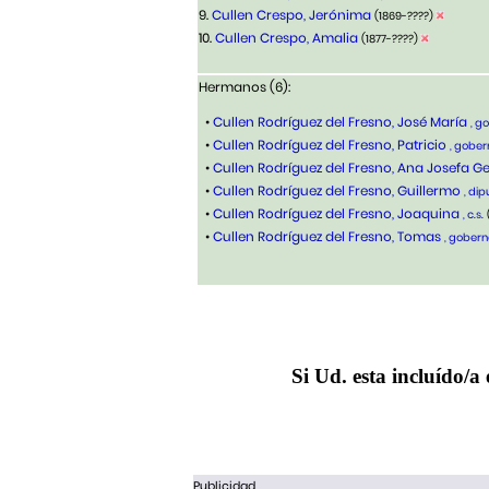
9.
Cullen Crespo, Jerónima
(1869-????)
10.
Cullen Crespo, Amalia
(1877-????)
Hermanos (6):
•
Cullen Rodríguez del Fresno, José María
, g
•
Cullen Rodríguez del Fresno, Patricio
, gober
•
Cullen Rodríguez del Fresno, Ana Josefa 
•
Cullen Rodríguez del Fresno, Guillermo
, di
•
Cullen Rodríguez del Fresno, Joaquina
, c.s.
•
Cullen Rodríguez del Fresno, Tomas
, gobern
Si Ud. esta incluído/a 
Publicidad