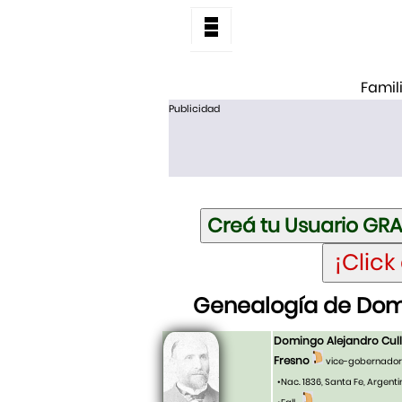
Famil
Publicidad
Genealogía de Domi
Domingo Alejandro Cull
Fresno
vice-gobernador 
•Nac. 1836, Santa Fe, Argent