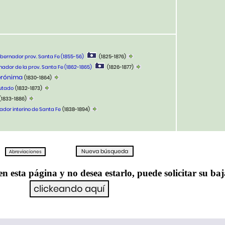
obernador prov. Santa Fe (1855-56)
(1825-1876)
nador de la prov. Santa Fe (1862-1865)
(1826-1877)
Gerónima
(1830-1864)
putado
(1832-1873)
(1833-1886)
ador interino de Santa Fe
(1838-1894)
en esta página y no desea estarlo, puede solicitar su ba