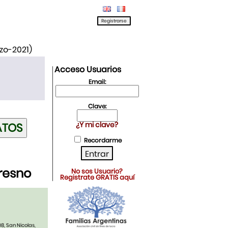
rzo-2021)
Acceso Usuarios
Email:
Clave:
¿Y mi clave?
Recordarme
resno
No sos Usuario?
Registrate GRATIS aquí
8, San Nicolas,