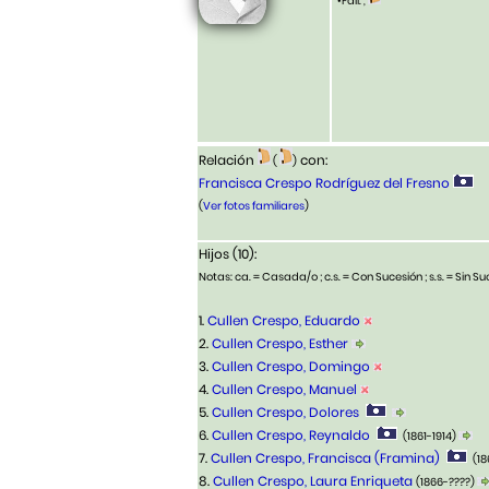
•Fall. ,
Relación
con:
(
)
Francisca Crespo Rodríguez del Fresno
(
Ver fotos familiares
)
Hijos (10):
Notas: ca. = Casada/o ; c.s. = Con Sucesión ; s.s. = Sin Suc
1.
Cullen Crespo, Eduardo
2.
Cullen Crespo, Esther
3.
Cullen Crespo, Domingo
4.
Cullen Crespo, Manuel
5.
Cullen Crespo, Dolores
6.
Cullen Crespo, Reynaldo
(1861-1914)
7.
Cullen Crespo, Francisca (Framina)
(18
8.
Cullen Crespo, Laura Enriqueta
(1866-????)