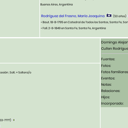
Buenos Aires, Argentina
Rodríguez del Fresno, María Joaquina
(53 años)
• Baut. 18-8-1795 en Catedral de Todos los Santos, Santa Fe, Sa
• Fall. 2-6-1849 en Santa Fe, Santa Fe, Argentina
Domingo Aleja
Cullen Rodrígue
Fuentes:
Fotos:
Fotos familiares
esión ; Solt. = Soltera/o
Eventos:
Notas:
Relaciones:
Hijos:
Incorporado:
63-????)