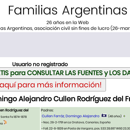
26 años en la Web
ias Argentinas, asociación civil sin fines de lucro (26-ma
Usuario no registrado
ngo Alejandro Cullen Rodríguez del F
en Rodríguez del
Padres:
Cullen Ferráz, Domingo Alejandro
(48 años)
Santa Fe 1874-1878
• Nac. 26-2-1791 en La Oratava, Canarias, España
ina
• Fall. 22-6-1839 en Posta de Vergara, pos. S33 28.697 W60 23.30