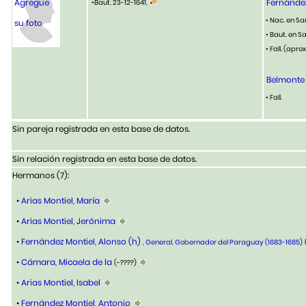
Agregue
Fernández
•Baut. 23-12-1641,
• Nac. en Sa
su foto
• Baut. en S
• Fall. (aprox
Belmonte
• Fall.
Sin pareja registrada en esta base de datos.
Sin relación registrada en esta base de datos.
Hermanos (7):
•
Arias Montiel, María
•
Arias Montiel, Jerónima
•
Fernández Montiel, Alonso (h)
, General, Gobernador del Paraguay (1683-1685)
•
Cámara, Micaela de la
(-????)
•
Arias Montiel, Isabel
•
Fernández Montiel, Antonio