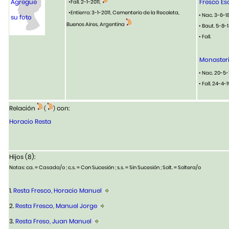
Agregue
Fresco Es
•Fall. 2-1-2011,
•Entierro: 3-1-2011, Cementerio de la Recoleta,
• Nac. 3-6-1
su foto
Buenos Aires, Argentina
• Baut. 5-8-
• Fall.
Monasteri
• Nac. 20-5-
• Fall. 24-4
Relación
con:
(
)
Horacio Resta
Hijos (8):
Notas: ca. = Casada/o ; c.s. = Con Sucesión ; s.s. = Sin Sucesión ; Solt. = Soltera/o
1.
Resta Fresco, Horacio Manuel
2.
Resta Fresco, Manuel Jorge
3.
Resta Freso, Juan Manuel