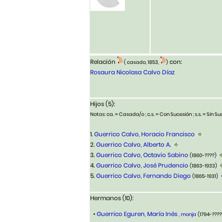
Relación
con:
( casado, 1853,
)
Rosaura Nicolasa Calvo Díaz
Hijos (5):
Notas: ca. = Casada/o ; c.s. = Con Sucesión ; s.s. = Sin Suc
1.
Guerrico Calvo, Horacio Francisco
2.
Guerrico Calvo, Alberto A.
3.
Guerrico Calvo, Octavio Sabino
(1860-????)
4.
Guerrico Calvo, José Prudencio
(1863-1933)
5.
Guerrico Calvo, Fernando Diego
(1865-1931)
Hermanos (10):
•
Guerrico Eguren, María Inés
, monja
(1794-???