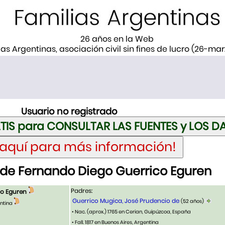
26 años en la Web
ias Argentinas, asociación civil sin fines de lucro (26-ma
Usuario no registrado
de Fernando Diego Guerrico Eguren
Padres:
co Eguren
Guerrico Mugica, José Prudencio de
(52 años)
entina
• Nac. (aprox.) 1765 en Cerian, Guipúzcoa, España
• Fall. 1817 en Buenos Aires, Argentina