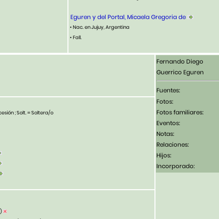
Eguren y del Portal, Micaela Gregoria de
• Nac. en Jujuy, Argentina
• Fall.
Fernando Diego
Guerrico Eguren
Fuentes:
Fotos:
Fotos familiares:
esión ; Solt. = Soltera/o
Eventos:
Notas:
Relaciones:
Hijos:
Incorporado:
?)