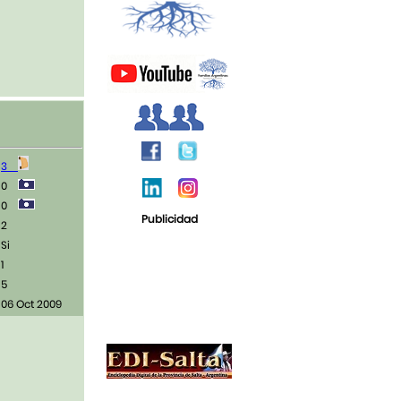
3
0
0
Publicidad
2
Si
1
5
06 Oct 2009