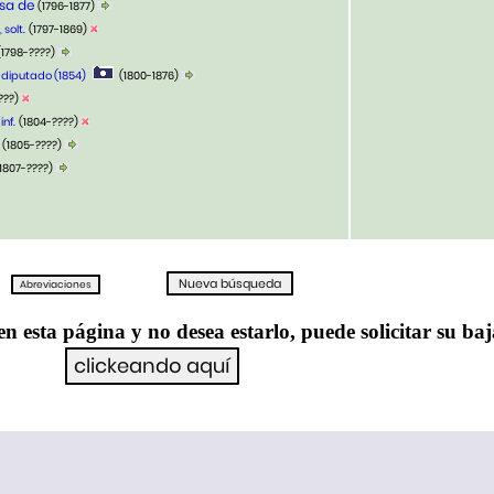
asa de
(1796-1877)
, solt.
(1797-1869)
(1798-????)
a, diputado (1854)
(1800-1876)
???)
 inf.
(1804-????)
(1805-????)
1807-????)
en esta página y no desea estarlo, puede solicitar su ba