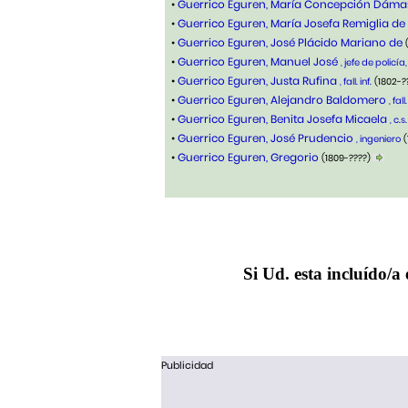
•
Guerrico Eguren, María Concepción Dám
•
Guerrico Eguren, María Josefa Remiglia de
•
Guerrico Eguren, José Plácido Mariano de
•
Guerrico Eguren, Manuel José
, jefe de policí
•
Guerrico Eguren, Justa Rufina
, fall. inf.
(1802-?
•
Guerrico Eguren, Alejandro Baldomero
, fall.
•
Guerrico Eguren, Benita Josefa Micaela
, c.s.
•
Guerrico Eguren, José Prudencio
, ingeniero
(
•
Guerrico Eguren, Gregorio
(1809-????)
Si Ud. esta incluído/a 
Publicidad