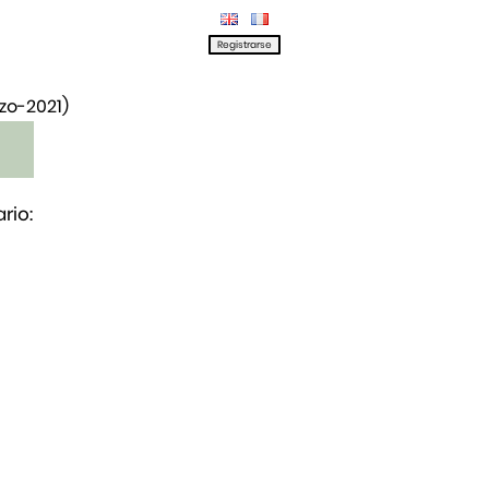
rzo-2021)
rio: